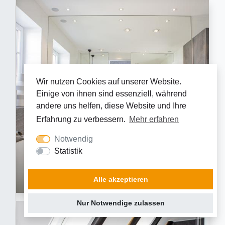
Wir nutzen Cookies auf unserer Website.
Einige von ihnen sind essenziell, während
andere uns helfen, diese Website und Ihre
Erfahrung zu verbessern.
Mehr erfahren
Mix aus technischer Perfektion und Ästhetik
Notwendig
Statistik
Purismus mit Ausdruck – skulpturale
Badelemente erzeugen eine meditative
Alle akzeptieren
Atmosphäre.
Nur Notwendige zulassen